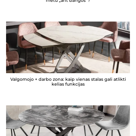
metu „ant bangos“?
Valgomojo + darbo zona: kaip vienas stalas gali atlikti
kelias funkcijas