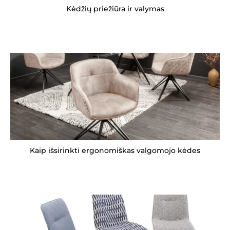
Kėdžių priežiūra ir valymas
Kaip išsirinkti ergonomiškas valgomojo kėdes