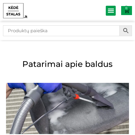
0
Baldų išpardav
Patarimai apie baldus