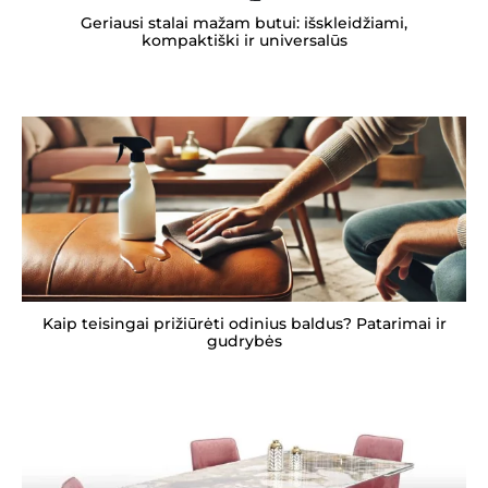
Geriausi stalai mažam butui: išskleidžiami,
kompaktiški ir universalūs
Kaip teisingai prižiūrėti odinius baldus? Patarimai ir
gudrybės