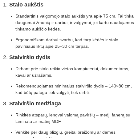
1.
Stalo aukštis
Standartinis valgomojo stalo aukštis yra apie 75 cm. Tai tinka
daugumai žmonių ir darbui, ir valgymui, jei kartu naudojamos
tinkamo aukščio kėdės.
Ergonomiškam darbui svarbu, kad tarp kėdės ir stalo
paviršiaus liktų apie 25–30 cm tarpas.
2.
Stalviršio dydis
Dirbant prie stalo reikia vietos kompiuteriui, dokumentams,
kavai ar užrašams.
Rekomenduojamas minimalus stalviršio dydis – 140×80 cm,
kad būtų patogu tiek valgyti, tiek dirbti.
3.
Stalviršio medžiaga
Rinkitės atsparų, lengvai valomą paviršių – medį, fanerą su
laminatu ar matinį MDF.
Venkite per daug blizgių, greitai braižomų ar dėmes