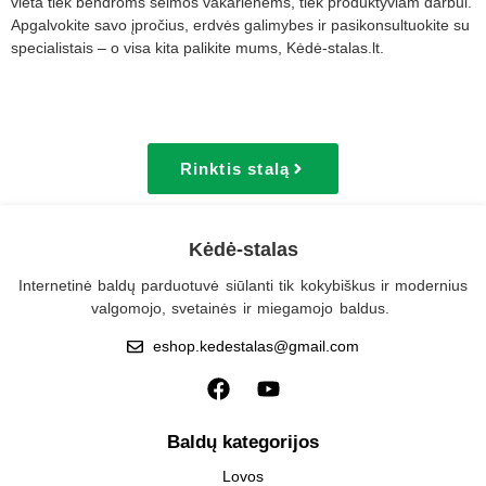
vieta tiek bendroms šeimos vakarienėms, tiek produktyviam darbui.
Apgalvokite savo įpročius, erdvės galimybes ir pasikonsultuokite su
specialistais – o visa kita palikite mums, Kėdė-stalas.lt.
Rinktis stalą
Kėdė-stalas
Internetinė baldų parduotuvė siūlanti tik kokybiškus ir modernius
valgomojo, svetainės ir miegamojo baldus.
eshop.kedestalas@gmail.com
Baldų kategorijos
Lovos