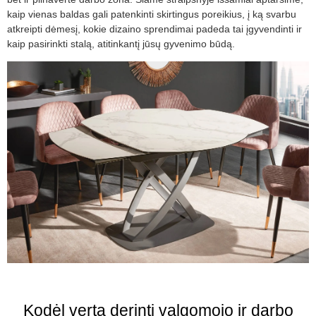
kaip vienas baldas gali patenkinti skirtingus poreikius, į ką svarbu
atkreipti dėmesį, kokie dizaino sprendimai padeda tai įgyvendinti ir
kaip pasirinkti stalą, atitinkantį jūsų gyvenimo būdą.
Kodėl verta derinti valgomojo ir darbo