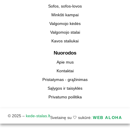
Sofos, sofos-lovos
Minkšti kampai
Valgomojo kėdės
Valgomojo stalai
Kavos staliukai
Nuorodos
Apie mus
Kontaktai
Pristatymas - grąžinimas
Sąlygos ir taisyklės
Privatumo poilitika
© 2025 –
kede-stalas.lt
Svetainę su 🤍 sukūrė:
WEB ALOHA