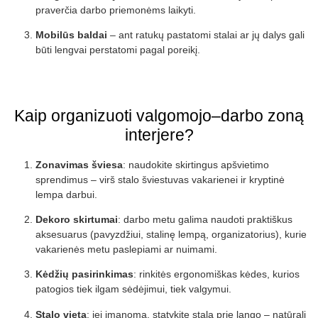
praverčia darbo priemonėms laikyti.
Mobilūs baldai
– ant ratukų pastatomi stalai ar jų dalys gali
būti lengvai perstatomi pagal poreikį.
Kaip organizuoti valgomojo–darbo zoną
interjere?
Zonavimas šviesa
: naudokite skirtingus apšvietimo
sprendimus – virš stalo šviestuvas vakarienei ir kryptinė
lempa darbui.
Dekoro skirtumai
: darbo metu galima naudoti praktiškus
aksesuarus (pavyzdžiui, stalinę lempą, organizatorius), kurie
vakarienės metu paslepiami ar nuimami.
Kėdžių pasirinkimas
: rinkitės ergonomiškas kėdes, kurios
patogios tiek ilgam sėdėjimui, tiek valgymui.
Stalo vieta
: jei įmanoma, statykite stalą prie lango – natūrali