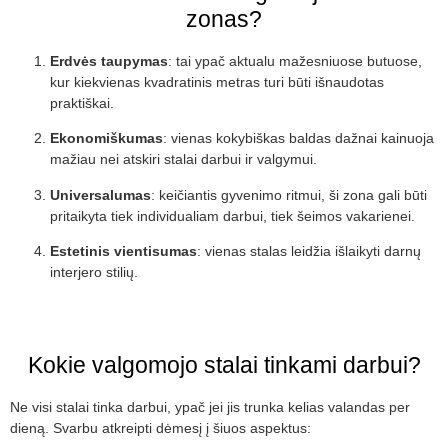
zonas?
Erdvės taupymas
: tai ypač aktualu mažesniuose butuose,
kur kiekvienas kvadratinis metras turi būti išnaudotas
praktiškai.
Ekonomiškumas
: vienas kokybiškas baldas dažnai kainuoja
mažiau nei atskiri stalai darbui ir valgymui.
Universalumas
: keičiantis gyvenimo ritmui, ši zona gali būti
pritaikyta tiek individualiam darbui, tiek šeimos vakarienei.
Estetinis vientisumas
: vienas stalas leidžia išlaikyti darnų
interjero stilių.
Kokie valgomojo stalai tinkami darbui?
Ne visi stalai tinka darbui, ypač jei jis trunka kelias valandas per
dieną. Svarbu atkreipti dėmesį į šiuos aspektus: