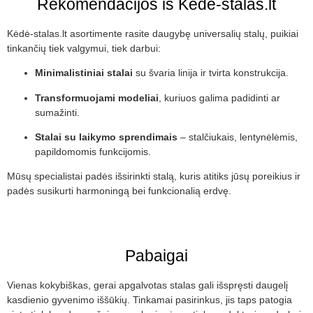
Rekomendacijos iš Kėdė-stalas.lt
Kėdė-stalas.lt asortimente rasite daugybę universalių stalų, puikiai
tinkančių tiek valgymui, tiek darbui:
Minimalistiniai stalai
su švaria linija ir tvirta konstrukcija.
Transformuojami modeliai
, kuriuos galima padidinti ar
sumažinti.
Stalai su laikymo sprendimais
– stalčiukais, lentynėlėmis,
papildomomis funkcijomis.
Mūsų specialistai padės išsirinkti stalą, kuris atitiks jūsų poreikius ir
padės susikurti harmoningą bei funkcionalią erdvę.
Pabaigai
Vienas kokybiškas, gerai apgalvotas stalas gali išspręsti daugelį
kasdienio gyvenimo iššūkių. Tinkamai pasirinkus, jis taps patogia