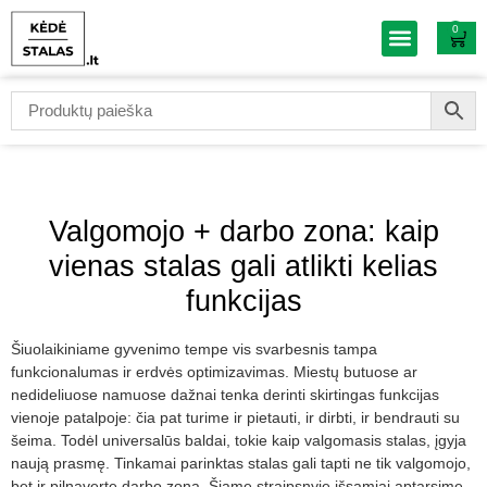
0
Baldų išpardavi
Valgomojo + darbo zona: kaip
vienas stalas gali atlikti kelias
funkcijas
Šiuolaikiniame gyvenimo tempe vis svarbesnis tampa
funkcionalumas ir erdvės optimizavimas. Miestų butuose ar
nedideliuose namuose dažnai tenka derinti skirtingas funkcijas
vienoje patalpoje: čia pat turime ir pietauti, ir dirbti, ir bendrauti su
šeima. Todėl universalūs baldai, tokie kaip valgomasis stalas, įgyja
naują prasmę. Tinkamai parinktas stalas gali tapti ne tik valgomojo,
bet ir pilnaverte darbo zona. Šiame straipsnyje išsamiai aptarsime,