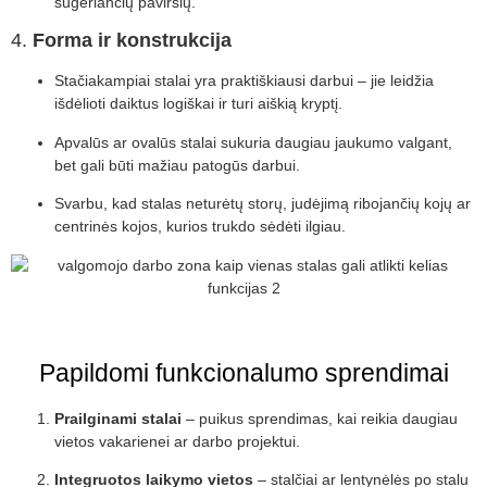
sugeriančių paviršių.
4.
Forma ir konstrukcija
Stačiakampiai stalai yra praktiškiausi darbui – jie leidžia
išdėlioti daiktus logiškai ir turi aiškią kryptį.
Apvalūs ar ovalūs stalai sukuria daugiau jaukumo valgant,
bet gali būti mažiau patogūs darbui.
Svarbu, kad stalas neturėtų storų, judėjimą ribojančių kojų ar
centrinės kojos, kurios trukdo sėdėti ilgiau.
Papildomi funkcionalumo sprendimai
Prailginami stalai
– puikus sprendimas, kai reikia daugiau
vietos vakarienei ar darbo projektui.
Integruotos laikymo vietos
– stalčiai ar lentynėlės po stalu