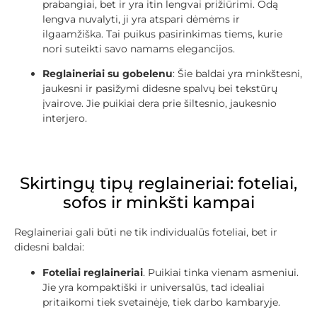
prabangiai, bet ir yra itin lengvai prižiūrimi. Odą
lengva nuvalyti, ji yra atspari dėmėms ir
ilgaamžiška. Tai puikus pasirinkimas tiems, kurie
nori suteikti savo namams elegancijos.
Reglaineriai su gobelenu
: Šie baldai yra minkštesni,
jaukesni ir pasižymi didesne spalvų bei tekstūrų
įvairove. Jie puikiai dera prie šiltesnio, jaukesnio
interjero.
Skirtingų tipų reglaineriai: foteliai,
sofos ir minkšti kampai
Reglaineriai gali būti ne tik individualūs foteliai, bet ir
didesni baldai:
Foteliai reglaineriai
. Puikiai tinka vienam asmeniui.
Jie yra kompaktiški ir universalūs, tad idealiai
pritaikomi tiek svetainėje, tiek darbo kambaryje.