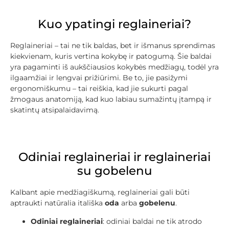
Kuo ypatingi reglaineriai?
Reglaineriai – tai ne tik baldas, bet ir išmanus sprendimas
kiekvienam, kuris vertina kokybę ir patogumą. Šie baldai
yra pagaminti iš aukščiausios kokybės medžiagų, todėl yra
ilgaamžiai ir lengvai prižiūrimi. Be to, jie pasižymi
ergonomiškumu – tai reiškia, kad jie sukurti pagal
žmogaus anatomiją, kad kuo labiau sumažintų įtampą ir
skatintų atsipalaidavimą.
Odiniai reglaineriai ir reglaineriai
su gobelenu
Kalbant apie medžiagiškumą, reglaineriai gali būti
aptraukti natūralia itališka
oda
arba
gobelenu
.
Odiniai reglaineriai
: odiniai baldai ne tik atrodo