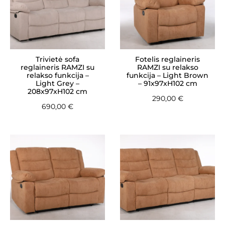
Trivietė sofa
Fotelis reglaineris
reglaineris RAMZI su
RAMZI su relakso
relakso funkcija –
funkcija – Light Brown
Light Grey –
– 91x97xH102 cm
208x97xH102 cm
290,00
€
690,00
€