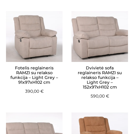
Fotelis reglaineris
Dvivietė sofa
RAMZI su relakso
reglaineris RAMZI su
funkcija – Light Grey –
relakso funkcija –
91x97xH102 cm
Light Grey –
152x97xH102 cm
390,00
€
590,00
€