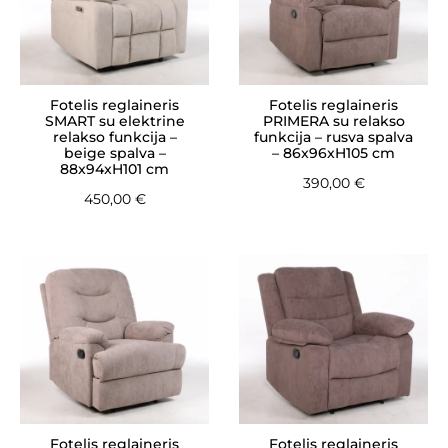
Fotelis reglaineris
Fotelis reglaineris
SMART su elektrine
PRIMERA su relakso
relakso funkcija –
funkcija – rusva spalva
beige spalva –
– 86x96xH105 cm
88x94xH101 cm
390,00
€
450,00
€
Fotelis reglaineris
Fotelis reglaineris