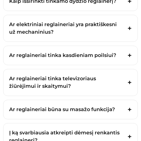
Kaip išsirinkti tinkamo dydžio reglainerį?
Ar elektriniai reglaineriai yra praktiškesni
už mechaninius?
Ar reglaineriai tinka kasdieniam poilsiui?
Ar reglaineriai tinka televizoriaus
žiūrėjimui ir skaitymui?
Ar reglaineriai būna su masažo funkcija?
Į ką svarbiausia atkreipti dėmesį renkantis
reglainerį?