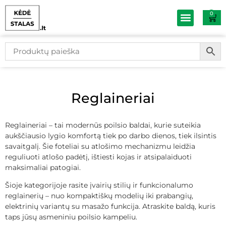
0
Baldų išpardav
Reglaineriai
Reglaineriai – tai modernūs poilsio baldai, kurie suteikia
aukščiausio lygio komfortą tiek po darbo dienos, tiek ilsintis
savaitgalį. Šie foteliai su atlošimo mechanizmu leidžia
reguliuoti atlošo padėtį, ištiesti kojas ir atsipalaiduoti
maksimaliai patogiai.
Šioje kategorijoje rasite įvairių stilių ir funkcionalumo
reglainerių – nuo kompaktiškų modelių iki prabangių,
elektrinių variantų su masažo funkcija. Atraskite baldą, kuris
taps jūsų asmeniniu poilsio kampeliu.