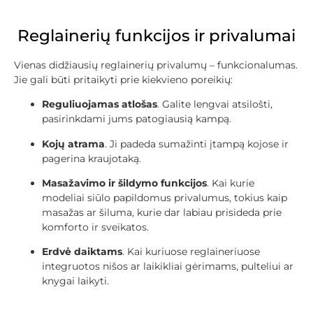
Reglainerių funkcijos ir privalumai
Vienas didžiausių reglainerių privalumų – funkcionalumas.
Jie gali būti pritaikyti prie kiekvieno poreikių:
Reguliuojamas atlošas
. Galite lengvai atsilošti,
pasirinkdami jums patogiausią kampą.
Kojų atrama
. Ji padeda sumažinti įtampą kojose ir
pagerina kraujotaką.
Masažavimo ir šildymo funkcijos
. Kai kurie
modeliai siūlo papildomus privalumus, tokius kaip
masažas ar šiluma, kurie dar labiau prisideda prie
komforto ir sveikatos.
Erdvė daiktams
. Kai kuriuose reglaineriuose
integruotos nišos ar laikikliai gėrimams, pulteliui ar
knygai laikyti.