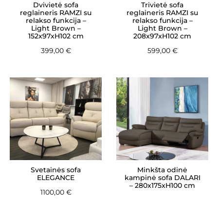
Dvivietė sofa
Trivietė sofa
reglaineris RAMZI su
reglaineris RAMZI su
relakso funkcija –
relakso funkcija –
Light Brown –
Light Brown –
152x97xH102 cm
208x97xH102 cm
399,00
€
599,00
€
Svetainės sofa
Minkšta odinė
ELEGANCE
kampinė sofa DALARI
– 280x175xH100 cm
1100,00
€