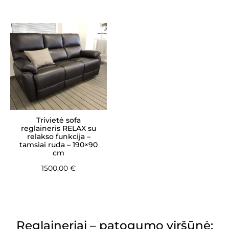
Trivietė sofa
reglaineris RELAX su
relakso funkcija –
tamsiai ruda – 190×90
cm
1500,00
€
Reglaineriai – patogumo viršūnė: