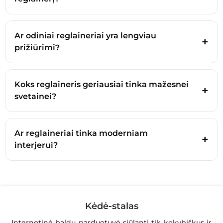
Ar odiniai reglaineriai yra lengviau
prižiūrimi?
Koks reglaineris geriausiai tinka mažesnei
svetainei?
Ar reglaineriai tinka moderniam
interjerui?
Kėdė-stalas
Internetinė baldų parduotuvė siūlanti tik kokybiškus ir