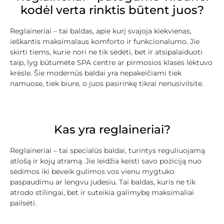
kodėl verta rinktis būtent juos?
Reglaineriai – tai baldas, apie kurį svajoja kiekvienas,
ieškantis maksimalaus komforto ir funkcionalumo. Jie
skirti tiems, kurie nori ne tik sėdėti, bet ir atsipalaiduoti
taip, lyg būtumėte SPA centre ar pirmosios klasės lėktuvo
krėsle. Šie modernūs baldai yra nepakeičiami tiek
namuose, tiek biure, o juos pasirinkę tikrai nenusivilsite.
Kas yra reglaineriai?
Reglaineriai – tai specialūs baldai, turintys reguliuojamą
atlošą ir kojų atramą. Jie leidžia keisti savo poziciją nuo
sėdimos iki beveik gulimos vos vienu mygtuko
paspaudimu ar lengvu judesiu. Tai baldas, kuris ne tik
atrodo stilingai, bet ir suteikia galimybę maksimaliai
pailsėti.