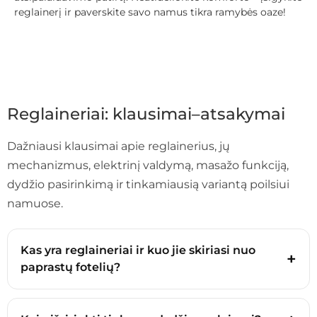
reglainerį ir paverskite savo namus tikra ramybės oaze!
Reglaineriai: klausimai–atsakymai
Dažniausi klausimai apie reglainerius, jų
mechanizmus, elektrinį valdymą, masažo funkciją,
dydžio pasirinkimą ir tinkamiausią variantą poilsiui
namuose.
Kas yra reglaineriai ir kuo jie skiriasi nuo
paprastų fotelių?