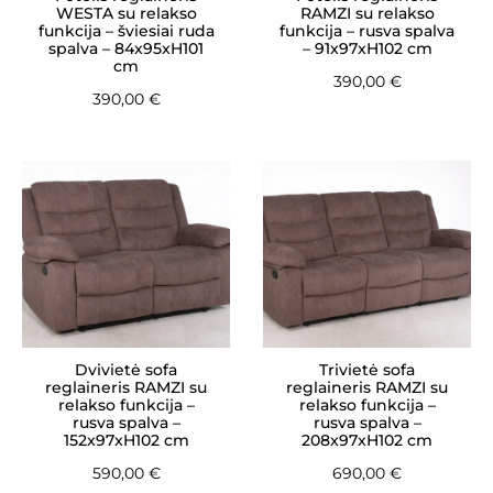
WESTA su relakso
RAMZI su relakso
funkcija – šviesiai ruda
funkcija – rusva spalva
spalva – 84x95xH101
– 91x97xH102 cm
cm
390,00
€
390,00
€
Dvivietė sofa
Trivietė sofa
reglaineris RAMZI su
reglaineris RAMZI su
relakso funkcija –
relakso funkcija –
rusva spalva –
rusva spalva –
152x97xH102 cm
208x97xH102 cm
590,00
€
690,00
€