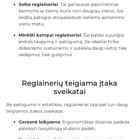
Sofos reglaineriai
. Tai geriausias pasirinkimas
šeimoms ar tiems, kurie nori daugiau vietos. Jos
leidžia patogiai atsipalaiduoti keliems asmenims
vienu metu.
Minkšti kampai reglaineriai
. Šie baldai sujungia
erdvės taupymą ir patogumą. Jie idealiai tinka
didesnėms svetainėms ir suteikia daug vietos tiek
sėdėjimui, tiek gulėjimui.
Reglainerių teigiama įtaka
sveikatai
Be patogumo ir estetikos, reglaineriai taip pat turi daug
teigiamos įtakos sveikatai:
Geresnė laikysena
. Ergonomiškas dizainas padeda
palaikyti taisyklingą stuburo padėtį.