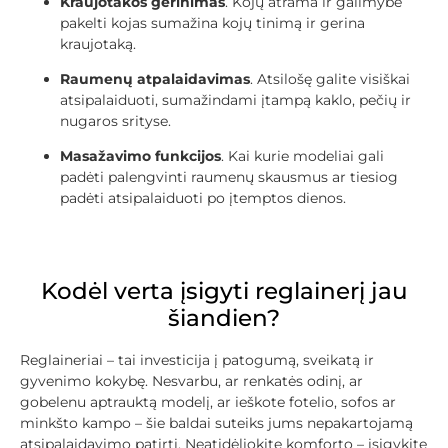
Kraujotakos gerinimas
. Kojų atrama ir galimybė
pakelti kojas sumažina kojų tinimą ir gerina
kraujotaką.
Raumenų atpalaidavimas
. Atsilošę galite visiškai
atsipalaiduoti, sumažindami įtampą kaklo, pečių ir
nugaros srityse.
Masažavimo funkcijos
. Kai kurie modeliai gali
padėti palengvinti raumenų skausmus ar tiesiog
padėti atsipalaiduoti po įtemptos dienos.
Kodėl verta įsigyti reglainerį jau
šiandien?
Reglaineriai – tai investicija į patogumą, sveikatą ir
gyvenimo kokybę. Nesvarbu, ar renkatės odinį, ar
gobelenu aptrauktą modelį, ar ieškote fotelio, sofos ar
minkšto kampo – šie baldai suteiks jums nepakartojamą
atsipalaidavimo patirtį. Neatidėliokite komforto – įsigykite