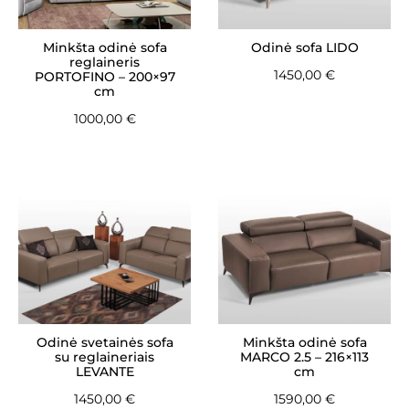
Minkšta odinė sofa
Odinė sofa LIDO
reglaineris
1450,00
€
PORTOFINO – 200×97
cm
1000,00
€
Odinė svetainės sofa
Minkšta odinė sofa
su reglaineriais
MARCO 2.5 – 216×113
LEVANTE
cm
1450,00
€
1590,00
€