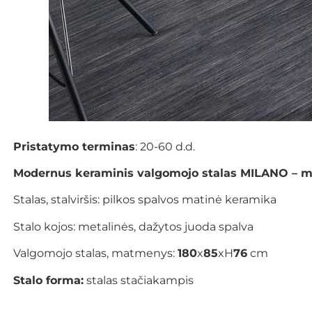
Pristatymo terminas
: 20-60 d.d.
Modernus keraminis valgomojo stalas MILANO – m
Stalas, stalviršis: pilkos spalvos matinė keramika
Stalo kojos: metalinės, dažytos juoda spalva
Valgomojo stalas, matmenys:
180
x
85
xH
76
cm
Stalo forma:
stalas stačiakampis