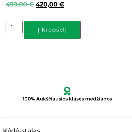
499,00
€
420,00
€
Į krepšelį
100% Aukščiausios klasės medžiagos
Kėdė-stalas