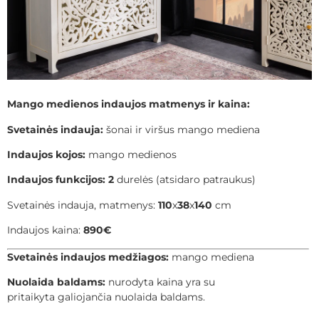
Mango medienos indaujos matmenys ir kaina:
Svetainės indauja:
šonai ir viršus mango mediena
Indaujos kojos:
mango medienos
Indaujos funkcijos:
2
durelės (atsidaro patraukus)
Svetainės indauja, matmenys:
110
x
38
x
140
cm
Indaujos kaina:
890€
Svetainės indaujos medžiagos:
mango mediena
Nuolaida baldams:
nurodyta kaina yra su
pritaikyta galiojančia nuolaida baldams.