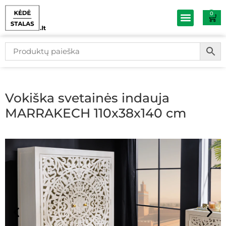
0
Baldų išpardav
Vokiška svetainės indauja
MARRAKECH 110x38x140 cm