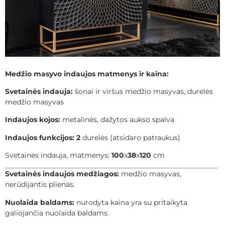
Medžio masyvo indaujos matmenys ir kaina:
Svetainės indauja:
šonai ir viršus medžio masyvas, durelės
medžio masyvas
Indaujos kojos:
metalinės, dažytos aukso spalva
Indaujos funkcijos:
2
durelės (atsidaro patraukus)
Svetainės indauja, matmenys:
100
x
38
x
120
cm
Svetainės indaujos medžiagos:
medžio masyvas,
nerūdijantis plienas.
Nuolaida baldams:
nurodyta kaina yra su pritaikyta
galiojančia nuolaida baldams.