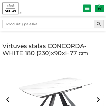
0
Baldų išpardav
Virtuvės stalas CONCORDA-
WHITE 180 (230)x90xH77 cm