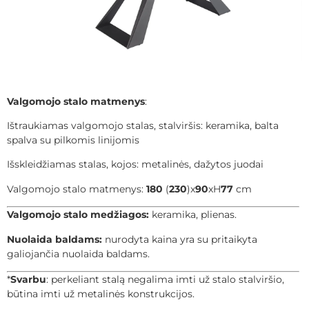
Valgomojo stalo matmenys
:
Ištraukiamas valgomojo stalas, stalviršis: keramika, balta
spalva su pilkomis linijomis
Išskleidžiamas stalas, kojos: metalinės, dažytos juodai
Valgomojo stalo matmenys:
180
(
230
)x
90
xH
77
cm
Valgomojo stalo medžiagos:
keramika, plienas.
Nuolaida baldams:
nurodyta kaina yra su pritaikyta
galiojančia nuolaida baldams.
*
Svarbu
: perkeliant stalą negalima imti už stalo stalviršio,
būtina imti už metalinės konstrukcijos.