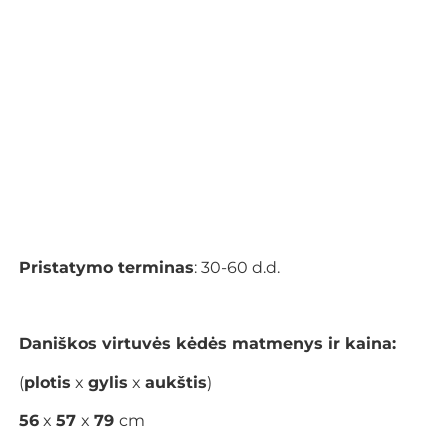
Pristatymo terminas
: 30-60 d.d.
Daniškos virtuvės kėdės matmenys ir kaina:
(
plotis
x
gylis
x
aukštis
)
56
x
57
x
79
cm