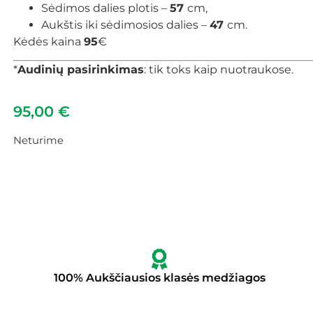
Sėdimos dalies plotis –
57
cm,
Aukštis iki sėdimosios dalies –
47
cm.
Kėdės kaina
95
€
*
Audinių pasirinkimas
: tik toks kaip nuotraukose.
95,00
€
Neturime
100% Aukščiausios klasės medžiagos