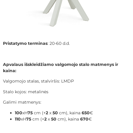
Pristatymo terminas
: 20-60 d.d.
Apvalaus išskleidžiamo valgomojo stalo matmenys ir
kaina:
Valgomojo stalas, stalviršis: LMDP
Stalo kojos: metalinės
Galimi matmenys:
100
xH
75
cm (+
2
x
50
cm), kaina
650
€
110
xH
75
cm (+
2
x
50
cm), kaina
670
€