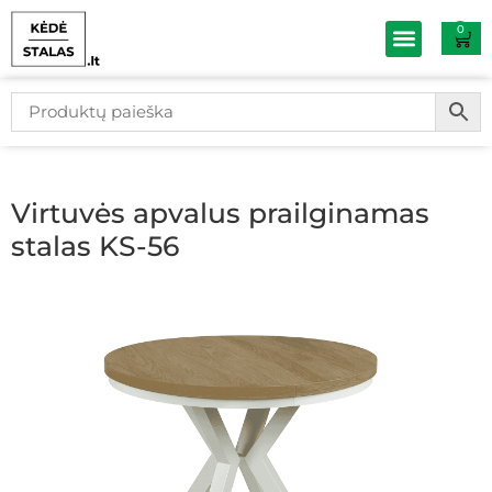
0
Baldų išpardav
Virtuvės apvalus prailginamas
stalas KS-56