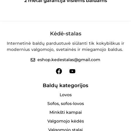
2 metai garantija visiems baldams
Kėdė-stalas
Internetinė baldų parduotuvė siūlanti tik kokybiškus ir
modernius valgomojo, svetainės ir miegamojo baldus.
eshop.kedestalas@gmail.com
Baldų kategorijos
Lovos
Sofos, sofos-lovos
Minkšti kampai
Valgomojo kėdės
Valgomojo stalai