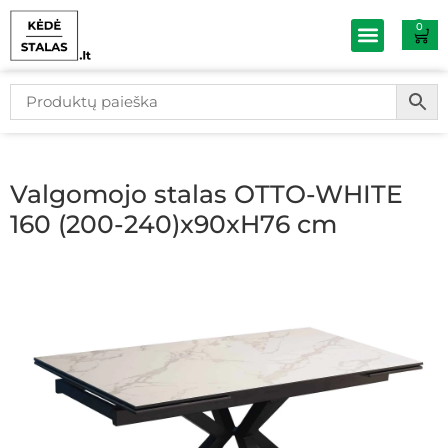
0
Baldų išpardav
Valgomojo stalas OTTO-WHITE
160 (200-240)x90xH76 cm