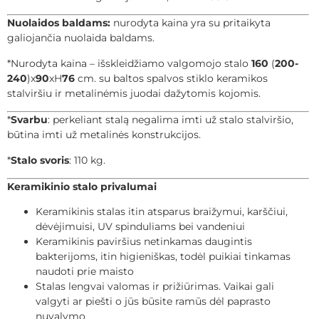
Nuolaidos baldams:
nurodyta kaina yra su pritaikyta
galiojančia nuolaida baldams.
*Nurodyta kaina – išskleidžiamo valgomojo stalo
160
(
200-
240
)x
90
xH
76
cm. su baltos spalvos stiklo keramikos
stalviršiu ir metalinėmis juodai dažytomis kojomis.
*
Svarbu
: perkeliant stalą negalima imti už stalo stalviršio,
būtina imti už metalinės konstrukcijos.
*
Stalo svoris
: 110 kg.
Keramikinio stalo privalumai
Keramikinis stalas itin atsparus braižymui, karščiui,
dėvėjimuisi, UV spinduliams bei vandeniui
Keramikinis paviršius netinkamas daugintis
bakterijoms, itin higieniškas, todėl puikiai tinkamas
naudoti prie maisto
Stalas lengvai valomas ir prižiūrimas. Vaikai gali
valgyti ar piešti o jūs būsite ramūs dėl paprasto
nuvalymo