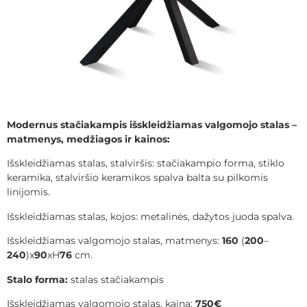
Modernus stačiakampis išskleidžiamas valgomojo stalas –
matmenys, medžiagos ir kainos:
Išskleidžiamas stalas, stalviršis: stačiakampio forma, stiklo
keramika, stalviršio keramikos spalva balta su pilkomis
linijomis.
Išskleidžiamas stalas, kojos: metalinės, dažytos juoda spalva.
Išskleidžiamas valgomojo stalas, matmenys:
160
(
200
–
240
)x
90
xH
76
cm.
Stalo forma:
stalas stačiakampis
Išskleidžiamas valgomojo stalas, kaina:
750
€