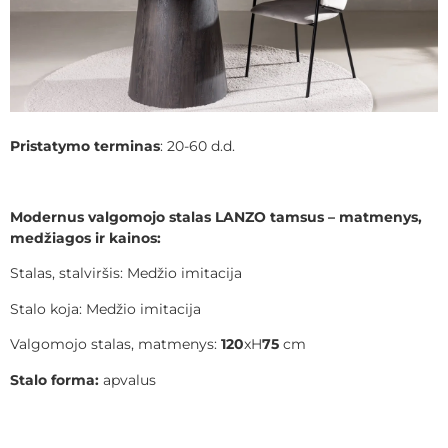
Pristatymo terminas
: 20-60 d.d.
Modernus valgomojo stalas LANZO tamsus – matmenys,
medžiagos ir kainos:
Stalas, stalviršis: Medžio imitacija
Stalo koja: Medžio imitacija
Valgomojo stalas, matmenys:
120
xH
75
cm
Stalo forma:
apvalus