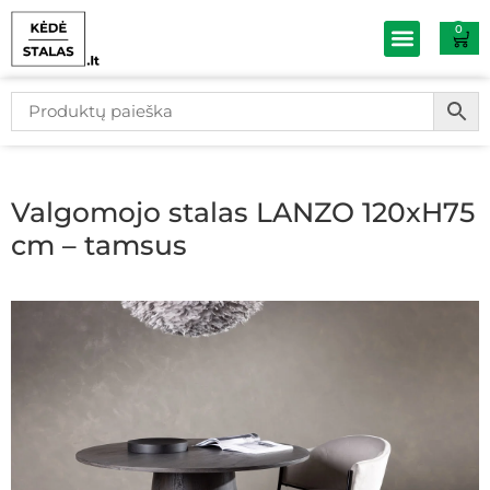
0
Baldų išpardav
Valgomojo stalas LANZO 120xH75
cm – tamsus