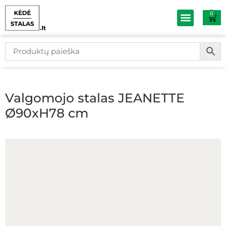
0
Baldų išpardav
Valgomojo stalas JEANETTE
Ø90xH78 cm