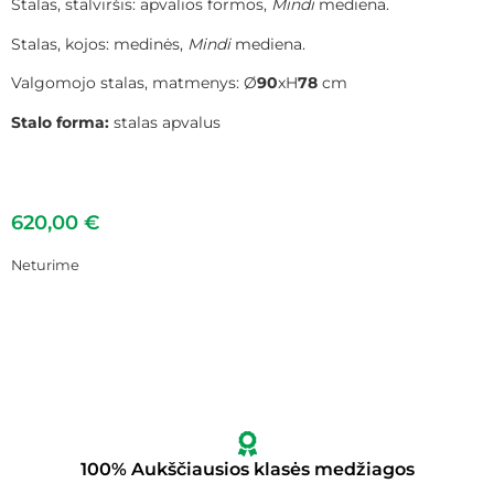
Stalas, stalviršis: apvalios formos,
Mindi
mediena.
Stalas, kojos: medinės,
Mindi
mediena.
Valgomojo stalas, matmenys: Ø
90
xH
78
cm
Stalo forma:
stalas apvalus
620,00
€
Neturime
100% Aukščiausios klasės medžiagos