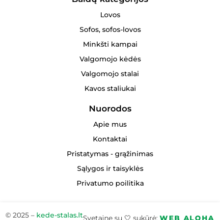
Lovos
Sofos, sofos-lovos
Minkšti kampai
Valgomojo kėdės
Valgomojo stalai
Kavos staliukai
Nuorodos
Apie mus
Kontaktai
Pristatymas - grąžinimas
Sąlygos ir taisyklės
Privatumo poilitika
© 2025 –
kede-stalas.lt
Svetainę su 🤍 sukūrė:
WEB ALOHA