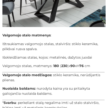
Valgomojo stalo matmenys
:
Ištraukiamas valgomojo stalas, stalviršis: stiklo keramika,
pilkšvai rusva spalva.
Išskleidžiamas stalas, kojos: metalinės, dažytos juodai
Valgomojo stalas, matmenys:
180
(
230
)x
90
xH
76
cm
Valgomojo stalo medžiagos:
stiklo keramika, nerūdijantis
plienas.
Nuolaida baldams:
nurodyta kaina yra su pritaikyta
galiojančia nuolaida baldams.
*
Svarbu
: perkeliant stalą negalima imti už stalo stalviršio,
būtina imti už metalinės konstrukcijos.