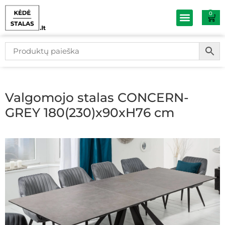
0
Baldų išpardav
Valgomojo stalas CONCERN-
GREY 180(230)x90xH76 cm