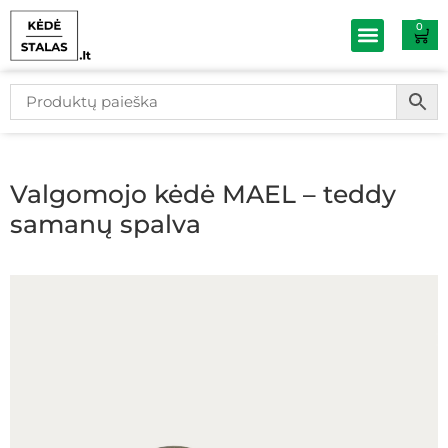
0
Baldų išpardav
Valgomojo kėdė MAEL – teddy
samanų spalva