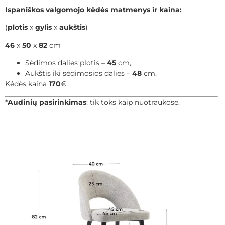
Ispaniškos valgomojo kėdės matmenys ir kaina:
(
plotis
x
gylis
x
aukštis
)
46
x
50
x
82
cm
Sėdimos dalies plotis –
45
cm,
Aukštis iki sėdimosios dalies –
48
cm.
Kėdės kaina
170
€
*
Audinių pasirinkimas
: tik toks kaip nuotraukose.