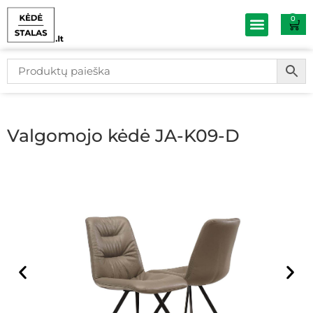
0
Baldų išpardav
Valgomojo kėdė JA-K09-D