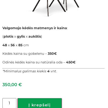
Valgomojo kėdės matmenys ir kaina
:
(
plotis
x
gylis
x
aukštis
)
48
x
56
x
85
cm
Kėdės kaina su gobelenu –
350€
Odinės kėdės kaina su natūralia oda –
450€
*Minimalus galimas kiekis
4
vnt.
350,00
€
Į krepšelį