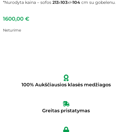
*Nurodyta kaina – sofos
213
x
103
xH
104
cm su gobelenu.
1600,00
€
Neturime
100% Aukščiausios klasės medžiagos
Greitas pristatymas