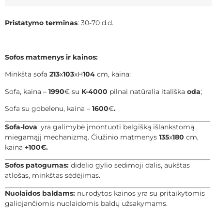
Pristatymo terminas
: 30-70 d.d.
Sofos matmenys ir kainos:
Minkšta sofa
213
x
103
xH
104
cm, kaina:
Sofa, kaina –
1990
€ su
K-4000
pilnai natūralia itališka
oda
;
Sofa su gobelenu, kaina –
1600
€
.
Sofa-lova
: yra galimybė įmontuoti belgišką išlankstomą
miegamąjį mechanizmą. Čiužinio matmenys
135
x
180
cm,
kaina
+100€.
Sofos patogumas:
didelio gylio sėdimoji dalis, aukštas
atlošas, minkštas sėdėjimas.
Nuolaidos baldams:
nurodytos kainos yra su pritaikytomis
galiojančiomis nuolaidomis baldų užsakymams.