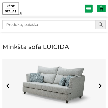
0
Baldų išpardav
Minkšta sofa LUICIDA