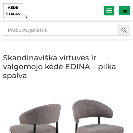
0
Baldų išpardav
Skandinaviška virtuvės ir
valgomojo kėdė EDINA – pilka
spalva