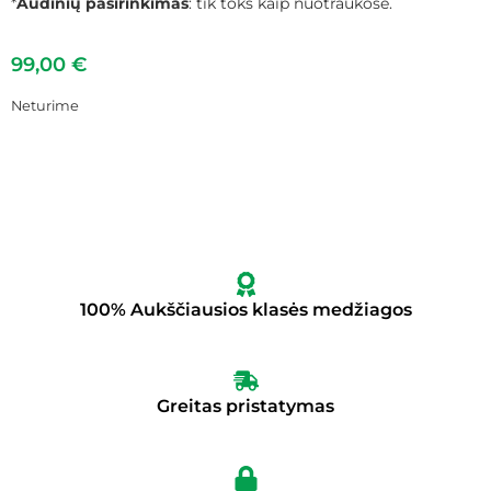
*
Audinių pasirinkimas
: tik toks kaip nuotraukose.
99,00
€
Neturime
100% Aukščiausios klasės medžiagos
Greitas pristatymas