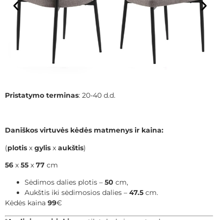
Pristatymo terminas
: 20-40 d.d.
Daniškos virtuvės kėdės matmenys ir kaina:
(
plotis
x
gylis
x
aukštis
)
56
x
55
x
77
cm
Sėdimos dalies plotis –
50
cm,
Aukštis iki sėdimosios dalies –
47.5
cm.
Kėdės kaina
99
€