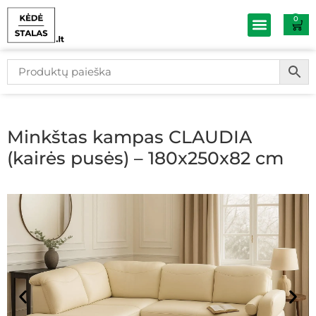
0
Baldų išpardav
Minkštas kampas CLAUDIA
(kairės pusės) – 180x250x82 cm