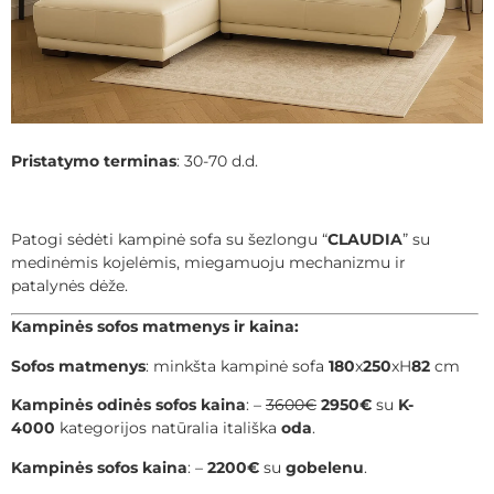
Pristatymo terminas
: 30-70 d.d.
Patogi sėdėti kampinė sofa su šezlongu “
CLAUDIA
” su
medinėmis kojelėmis, miegamuoju mechanizmu ir
patalynės dėže.
Kampinės sofos matmenys ir kaina:
Sofos matmenys
: minkšta kampinė sofa
180
x
250
xH
82
cm
Kampinės odinės sofos kaina
: –
3600€
2950€
su
K-
4000
kategorijos natūralia itališka
oda
.
Kampinės sofos kaina
: –
2200€
su
gobelenu
.