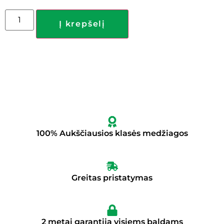
Į krepšelį
100% Aukščiausios klasės medžiagos
Greitas pristatymas
2 metai garantija visiems baldams