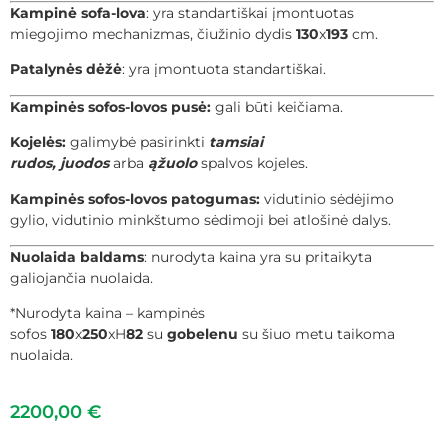
Kampinė sofa-lova
: yra standartiškai įmontuotas
miegojimo mechanizmas, čiužinio dydis
130
x
193
cm.
Patalynės dėžė
: yra įmontuota standartiškai.
Kampinės sofos-lovos pusė:
gali būti keičiama.
Kojelės:
galimybė pasirinkti
tamsiai
rudos,
juodos
arba
ąžuolo
spalvos kojeles.
Kampinės sofos-lovos patogumas:
vidutinio sėdėjimo
gylio, vidutinio minkštumo sėdimoji bei atlošinė dalys.
Nuolaida baldams
: nurodyta kaina yra su pritaikyta
galiojančia nuolaida.
*Nurodyta kaina – kampinės
sofos
180
x
250
xH
82
su
gobelenu
su šiuo metu taikoma
nuolaida.
2200,00
€