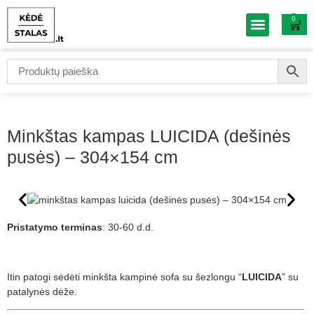
0
Baldų išpardavi
Minkštas kampas LUICIDA (dešinės
pusės) – 304×154 cm
Pristatymo terminas
: 30-60 d.d.
Itin patogi sėdėti minkšta kampinė sofa su šezlongu “
LUICIDA
” su
patalynės dėže.