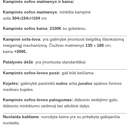
Kampinės sofos matmenys ir kaina:
Kampinės sofos matmenys
: minkšta kampinė
sofa
304
x
154
xH
104
cm
Kampinės sofos kaina
:
2100€
su gobelenu.
Kampinė sofa-lova
: yra galimybė įmontuoti belgišką išlankstomą
miegamąjį mechanizmą. Čiužinio matmenys
135
x
180
cm,
kaina
+300€.
Patalynės dėžė
: yra įmontuota standartiškai.
Kampinės sofos-lovos pusė:
gali būti keičiama.
Kojelės:
galimybė pasirinkti
rudos
arba
juodos
spalvos formos
medines kojeles.
Kampinės sofos-lovos patogumas:
didesnio sėdėjimo gylio,
didesnio minkštumo sėdimoji bei atlošinė dalys.
Nuolaida baldams
: nurodyta kaina yra su pritaikyta galiojančia
nuolaida.