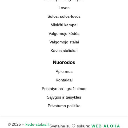
Lovos
Sofos, sofos-lovos
Minkšti kampai
Valgomojo kėdės
Valgomojo stalai
Kavos staliukai
Nuorodos
Apie mus
Kontaktai
Pristatymas - grąžinimas
Sąlygos ir taisyklės
Privatumo poilitika
© 2025 –
kede-stalas.lt
Svetainę su 🤍 sukūrė:
WEB ALOHA