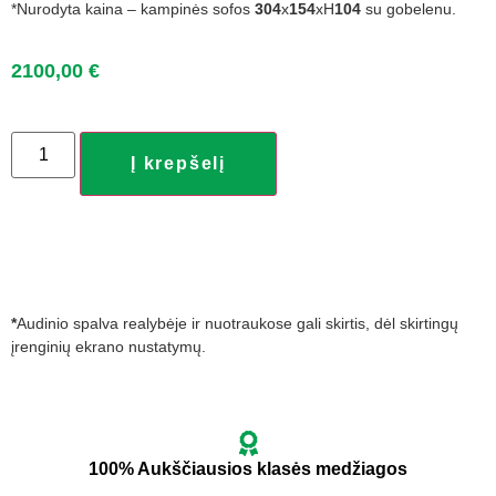
*Nurodyta kaina – kampinės sofos
304
x
154
xH
104
su gobelenu.
2100,00
€
Į krepšelį
*
Audinio spalva realybėje ir nuotraukose gali skirtis, dėl skirtingų
įrenginių ekrano nustatymų.
100% Aukščiausios klasės medžiagos