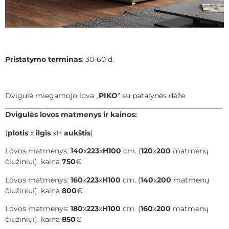
Pristatymo terminas
: 30-60 d.
Dvigulė miegamojo lova „
PIKO
“ su patalynės dėže.
Dvigulės lovos matmenys ir kainos:
(
plotis
x
ilgis
xH
aukštis
)
Lovos matmenys:
140
x
223
x
H100
cm. (
120
x
200
matmenų
čiužiniui), kaina
750
€
Lovos matmenys:
160
x
223
x
H100
cm. (
140
x
200
matmenų
čiužiniui), kaina
800
€
Lovos matmenys:
180
x
223
x
H100
cm. (
160
x
200
matmenų
čiužiniui), kaina
850
€