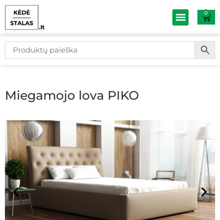
0
Baldų išpardav
Miegamojo lova PIKO