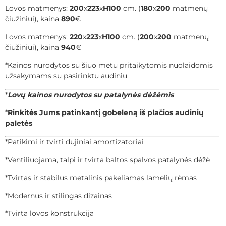
Lovos matmenys:
200
x
223
x
H100
cm. (
180
x
200
matmenų
čiužiniui), kaina
890
€
Lovos matmenys:
220
x
223
x
H100
cm. (
200
x
200
matmenų
čiužiniui), kaina
940
€
*Kainos nurodytos su šiuo metu pritaikytomis nuolaidomis
užsakymams su pasirinktu audiniu
*
Lovų kainos nurodytos su patalynės dėžėmis
*
Rinkitės Jums patinkantį gobeleną iš plačios audinių
paletės
*Patikimi ir tvirti dujiniai amortizatoriai
*Ventiliuojama, talpi ir tvirta baltos spalvos patalynės dėžė
*Tvirtas ir stabilus metalinis pakeliamas lamelių rėmas
*Modernus ir stilingas dizainas
*Tvirta lovos konstrukcija