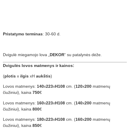
Pristatymo terminas
: 30-60 d.
Dvigulė miegamojo lova „
DEKOR
“ su patalynės dėže.
Dvigulės lovos matmenys ir kainos:
(
plotis
x
ilgis
xH
aukštis
)
Lovos matmenys:
140
x
223
x
H108
cm. (
120
x
200
matmenų
čiužiniui), kaina
750
€
Lovos matmenys:
160
x
223
x
H108
cm. (
140
x
200
matmenų
čiužiniui), kaina
800
€
Lovos matmenys:
180
x
223
x
H108
cm. (
160
x
200
matmenų
čiužiniui), kaina
850
€