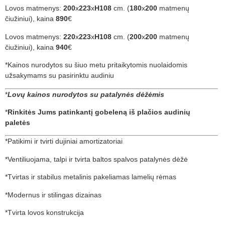
Lovos matmenys:
200
x
223
x
H108
cm. (
180
x
200
matmenų
čiužiniui), kaina
890
€
Lovos matmenys:
220
x
223
x
H108
cm. (
200
x
200
matmenų
čiužiniui), kaina
940
€
*Kainos nurodytos su šiuo metu pritaikytomis nuolaidomis
užsakymams su pasirinktu audiniu
*
Lovų kainos nurodytos su patalynės dėžėmis
*
Rinkitės Jums patinkantį gobeleną iš plačios audinių
paletės
*Patikimi ir tvirti dujiniai amortizatoriai
*Ventiliuojama, talpi ir tvirta baltos spalvos patalynės dėžė
*Tvirtas ir stabilus metalinis pakeliamas lamelių rėmas
*Modernus ir stilingas dizainas
*Tvirta lovos konstrukcija