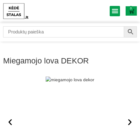
0
Baldų išpardavi
Miegamojo lova DEKOR