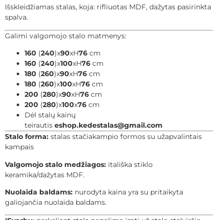
Išskleidžiamas stalas, koja: rifliuotas MDF, dažytas pasirinkta
spalva.
Galimi valgomojo stalo matmenys:
160
(
240
)x
90
xH
76
cm
160
(
240
)x
100
xH
76
cm
180
(
260
)x
90
xH
76
cm
180
(
260
)x
100
xH
76
cm
200
(
280
)x
90
xH
76
cm
200
(
280
)x
100
x
76
cm
Dėl stalų kainų
teirautis
eshop.kedestalas@gmail.com
Stalo forma:
stalas stačiakampio formos su užapvalintais
kampais
Valgomojo stalo medžiagos:
itališka stiklo
keramika/dažytas MDF.
Nuolaida baldams:
nurodyta kaina yra su pritaikyta
galiojančia nuolaida baldams.