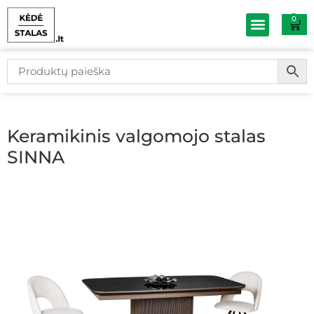
0
Baldų išpardav
Keramikinis valgomojo stalas
SINNA