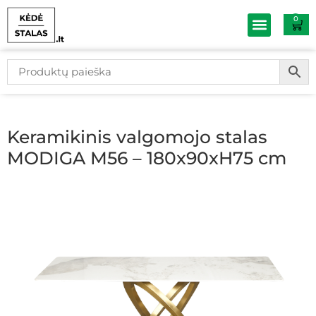
0
Baldų išpardav
Keramikinis valgomojo stalas
MODIGA M56 – 180x90xH75 cm