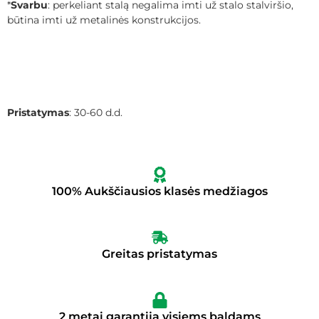
*
Svarbu
: perkeliant stalą negalima imti už stalo stalviršio,
būtina imti už metalinės konstrukcijos.
Pristatymas
: 30-60 d.d.
100% Aukščiausios klasės medžiagos
Greitas pristatymas
2 metai garantija visiems baldams