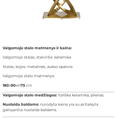
Valgomojo stalo matmenys ir kaina:
Valgomojo stalas, stalviršis: keramika
Stalas, kojos: metalinės, aukso spalvos
Valgomojo stalo matmenys:
180
x
90
xH
75
cm
Valgomojo stalo medžiagos:
itališka keramika, plienas.
Nuolaida baldams:
nurodyta kaina yra su pritaikyta
galiojančia nuolaida baldams.