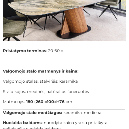
Pristatymo terminas
: 20-60 d.
Valgomojo stalo matmenys ir kaina:
Valgomojo stalas, stalviršis: keramika
Stalo kojos: medinės, natūralios faneruotės
Matmenys:
180
(
260
)x
100
xH
76
cm
Valgomojo stalo medžiagos:
keramika, mediena
Nuolaida baldams:
nurodyta kaina yra su pritaikyta
galiojančia nuolaida baldams.