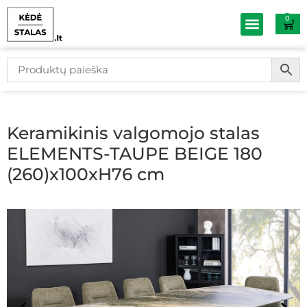
0
Baldų išpardav
Keramikinis valgomojo stalas
ELEMENTS-TAUPE BEIGE 180
(260)x100xH76 cm