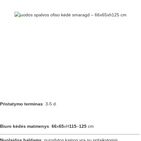
Pristatymo terminas
: 3-5 d.
Biuro kėdės matmenys
:
66
x
65
xH
115
–
125
cm
Nuolaidos baldams
: nurodytos kainos yra su pritaikytomis