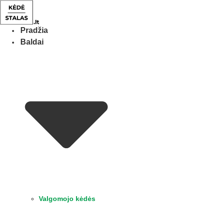
Eiti
prie
turinio
Pradžia
Baldai
Valgomojo kėdės