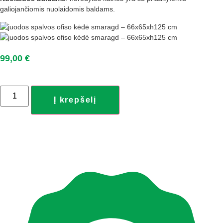
galiojančiomis nuolaidomis baldams.
99,00
€
produkto
kiekis:
Į krepšelį
Juodos
spalvos
ofiso
kėdė
SMARAGD
–
66x65xH115–
125
cm