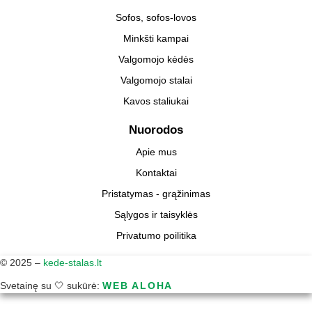
Sofos, sofos-lovos
Minkšti kampai
Valgomojo kėdės
Valgomojo stalai
Kavos staliukai
Nuorodos
Apie mus
Kontaktai
Pristatymas - grąžinimas
Sąlygos ir taisyklės
Privatumo poilitika
© 2025 –
kede-stalas.lt
Svetainę su 🤍 sukūrė:
WEB ALOHA