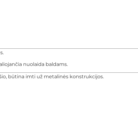
s.
aliojančia nuolaida baldams.
ršio, būtina imti už metalinės konstrukcijos.