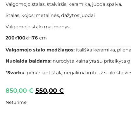
Valgomojo stalas, stalviršis: keramika, juoda spalva.
Stalas, kojos: metalinės, dažytos juodai
Valgomojo stalo matmenys:
200
x
100
xH
76
cm
Valgomojo stalo medžiagos:
itališka keramika, pliena
Nuolaida baldams:
nurodyta kaina yra su pritaikyta g
*
Svarbu
: perkeliant stalą negalima imti už stalo stalvi
850,00
€
550,00
€
Neturime