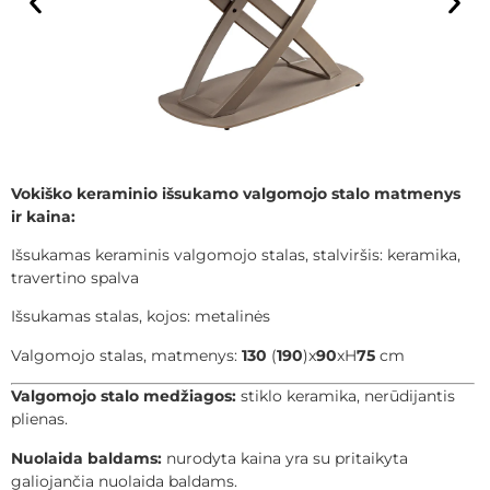
Vokiško keraminio išsukamo valgomojo stalo matmenys
ir kaina:
Išsukamas keraminis valgomojo stalas, stalviršis: keramika,
travertino spalva
Išsukamas stalas, kojos: metalinės
Valgomojo stalas, matmenys:
130
(
190
)x
90
xH
75
cm
Valgomojo stalo medžiagos:
stiklo keramika, nerūdijantis
plienas.
Nuolaida baldams:
nurodyta kaina yra su pritaikyta
galiojančia nuolaida baldams.