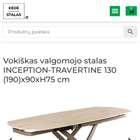
0
Baldų išpardav
Vokiškas valgomojo stalas
INCEPTION-TRAVERTINE 130
(190)x90xH75 cm