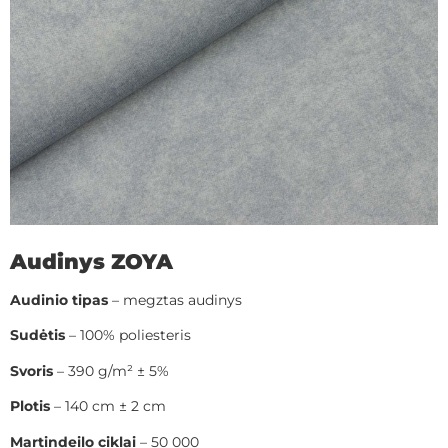
Audinys ZOYA
Audinio tipas
– megztas audinys
Sudėtis
– 100% poliesteris
Svoris
– 390 g/m² ± 5%
Plotis
– 140 cm ± 2 cm
Martindeilo ciklai
– 50 000