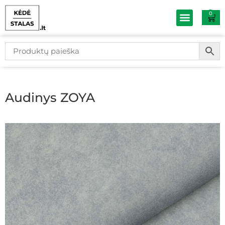
0
Baldų išpardav
Audinys ZOYA