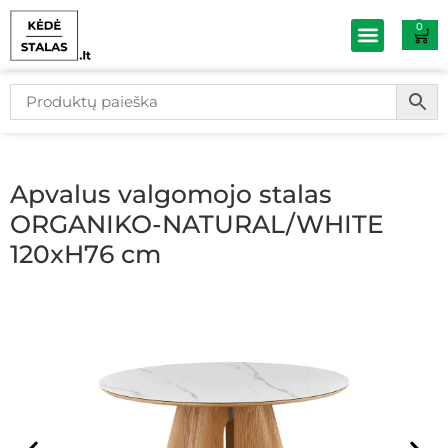
0
Baldų išpardav
Apvalus valgomojo stalas
ORGANIKO-NATURAL/WHITE
120xH76 cm