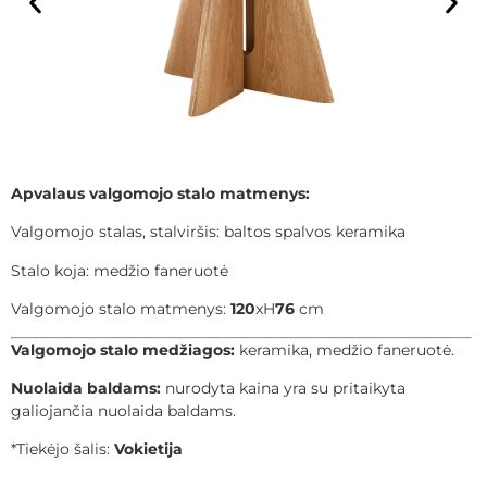
Apvalaus valgomojo stalo matmenys:
Valgomojo stalas, stalviršis: baltos spalvos keramika
Stalo koja: medžio faneruotė
Valgomojo stalo matmenys:
120
xH
76
cm
Valgomojo stalo medžiagos:
keramika, medžio faneruotė.
Nuolaida baldams:
nurodyta kaina yra su pritaikyta
galiojančia nuolaida baldams.
*Tiekėjo šalis:
Vokietija