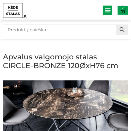
0
Baldų išpardav
Apvalus valgomojo stalas
CIRCLE-BRONZE 120ØxH76 cm