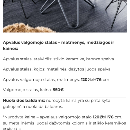
Apvalus valgomojo stalas – matmenys, medžiagos ir
kainos:
Apvalus stalas, stalviršis: stiklo keramika, bronze spalva
Apvalus stalas, kojos: metalinės, dažytos juoda spalva
Apvalus valgomojo stalas, matmenys:
120
ØxH
76
cm
Valgomojo stalas, kaina:
550€
Nuolaidos baldams:
nurodyta kaina yra su pritaikyta
galiojančia nuolaida baldams.
*Nurodyta kaina – apvalaus valgomojo stalo
120Ø
xH
76
cm.
su metalinėmis juodai dažytomis kojomis ir stiklo keramikos
stalviršiu.