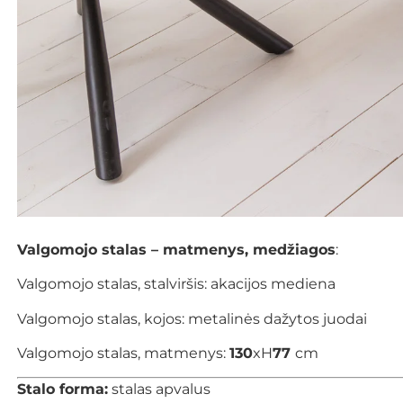
Valgomojo stalas – matmenys, medžiagos
:
Valgomojo stalas, stalviršis: akacijos mediena
Valgomojo stalas, kojos: metalinės dažytos juodai
Valgomojo stalas, matmenys:
130
xH
77
cm
Stalo forma:
stalas apvalus