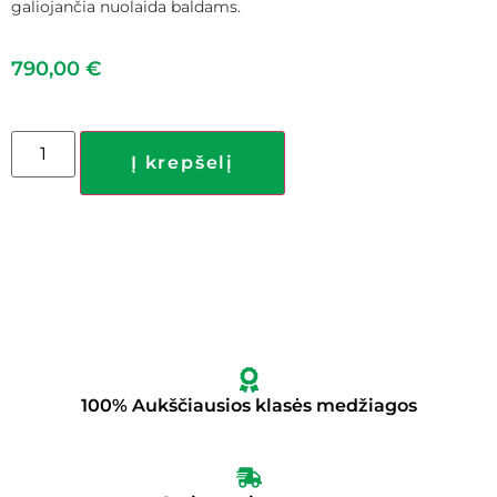
galiojančia nuolaida baldams.
790,00
€
Į krepšelį
100% Aukščiausios klasės medžiagos