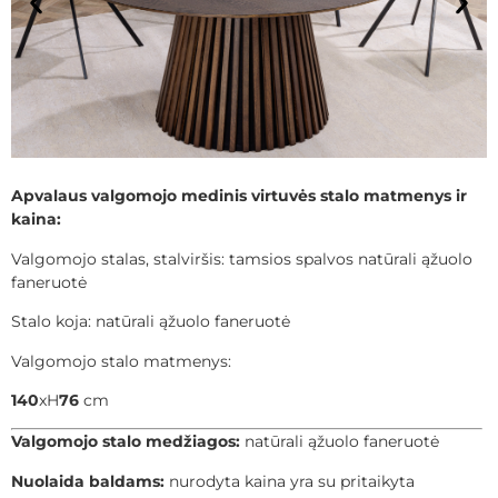
Apvalaus valgomojo medinis virtuvės stalo matmenys ir
kaina:
Valgomojo stalas, stalviršis: tamsios spalvos natūrali ąžuolo
faneruotė
Stalo koja: natūrali ąžuolo faneruotė
Valgomojo stalo matmenys:
140
xH
76
cm
Valgomojo stalo medžiagos:
natūrali ąžuolo faneruotė
Nuolaida baldams:
nurodyta kaina yra su pritaikyta