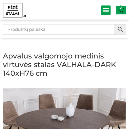
0
Baldų išpardav
Apvalus valgomojo medinis
virtuvės stalas VALHALA-DARK
140xH76 cm