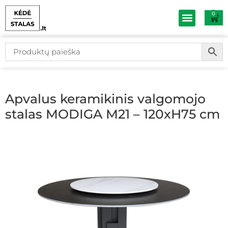
0
Baldų išpardav
Apvalus keramikinis valgomojo
stalas MODIGA M21 – 120xH75 cm